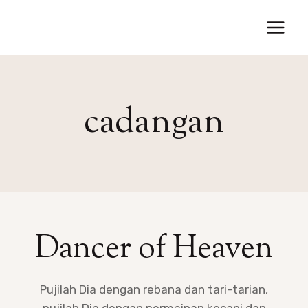
Skip
to
content
cadangan
Dancer of Heaven
Pujilah Dia dengan rebana dan tari-tarian,