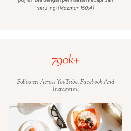
pujilah Dia dengan permainan kecapi dan
seruling!
(Mazmur 150:4)
7
790k+
9
0
k
Followers Across YouTube, Facebook And
+
Instagram.